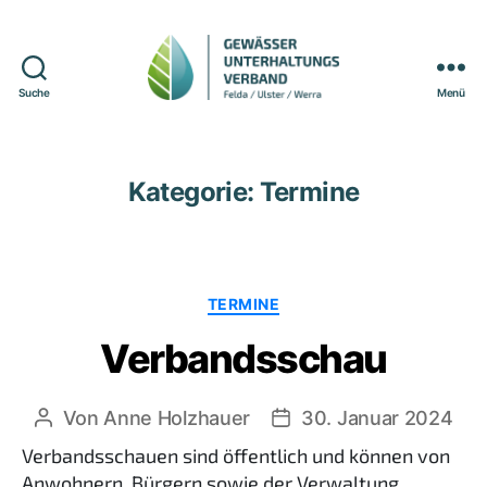
Suche
Menü
Gewässerunterhaltungsverband
Felda/Ulster/Werra
Kategorie:
Termine
Kategorien
TERMINE
Verbandsschau
Von
Anne Holzhauer
30. Januar 2024
Beitragsautor
Beitragsdatum
Verbandsschauen sind öffentlich und können von
Anwohnern, Bürgern sowie der Verwaltung