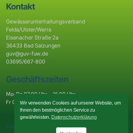
Kontakt
Gewässerunterhaltungsverband
Felda/Ulster/Werra
Eisenacher Straße 2a
36433 Bad Salzungen
guv@guv-fuw.de
03695/667-800
Geschäftszeiten
Mo-Do 07:00 Uhr – 16:00 Uhr
Fr 07:00 Uhr – 12:00 Uhr
Wir verwenden Cookies auf unserer Website, um
Ihnen den bestmöglichen Service zu
gewährleisten.
Datenschutzerklärung
© 2026
Gewässerunterhaltungsverband Felda/Ulster/Werra
Hoch
↑