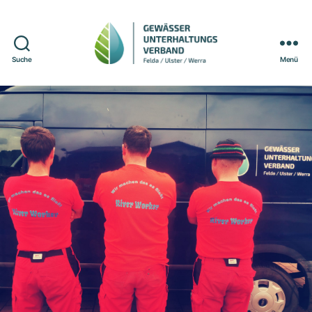
Suche
Menü
Gewässerunterhaltungsverband
Felda/Ulster/Werra